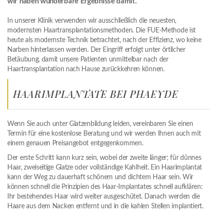
wir haben wunderbare Ergebnisse damit.
In unserer Klinik verwenden wir ausschließlich die neuesten,
modernsten Haartransplantationsmethoden. Die FUE-Methode ist
heute als modernste Technik betrachtet, nach der Effizienz, wo keine
Narben hinterlassen werden. Der Eingriff erfolgt unter örtlicher
Betäubung, damit unsere Patienten unmittelbar nach der
Haartransplantation nach Hause zurückkehren können.
HAARIMPLANTATE BEI PHAEYDE
Wenn Sie auch unter Glatzenbildung leiden, vereinbaren Sie einen
Termin für eine kostenlose Beratung und wir werden Ihnen auch mit
einem genauen Preisangebot entgegenkommen.
Der erste Schritt kann kurz sein, wobei der zweite länger; für dünnes
Haar, zweiseitige Glatze oder vollständige Kahlheit. Ein Haarimplantat
kann der Weg zu dauerhaft schönem und dichtem Haar sein. Wir
können schnell die Prinzipien des Haar-Implantates schnell aufklären:
Ihr bestehendes Haar wird weiter ausgeschütet. Danach werden die
Haare aus dem Nacken entfernt und in die kahlen Stellen implantiert.