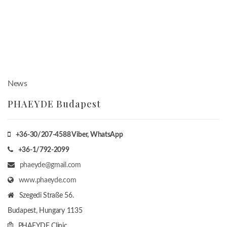
News
PHAEYDE Budapest
+36-30/207-4588
Viber, WhatsApp
+36-1/792-2099
phaeyde@gmail.com
www.phaeyde.com
Szegedi Straße 56.
Budapest, Hungary
1135
PHAEYDE Clinic