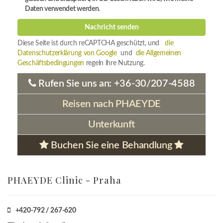
Daten verwendet werden
.
Nachricht senden
Diese Seite ist durch reCAPTCHA geschützt, und
die
Datenschutzerklärung von Google
und
die Allgemeinen
Geschäftsbedingungen
regeln ihre Nutzung.
Rufen Sie uns an:
+36-30/207-4588
Reisen nach PHAEYDE
Unterkunft
Buchen Sie eine Behandlung
PHAEYDE Clinic - Praha
+420-792 / 267-620