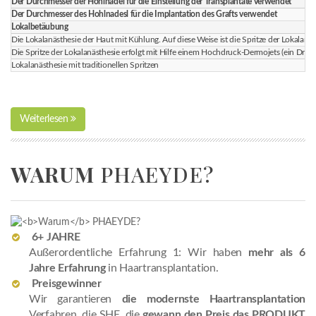
Der Durchmesser der Hohlnadel für die Einstellung der Transplantate verwendet
Der Durchmesser des Hohlnadesl für die Implantation des Grafts verwendet
Lokalbetäubung
Die Lokalanästhesie der Haut mit Kühlung. Auf diese Weise ist die Spritze der Lokalanä
Die Spritze der Lokalanästhesie erfolgt mit Hilfe einem Hochdruck-Dermojets (ein Dru
Lokalanästhesie mit traditionellen Spritzen
Weiterlesen
WARUM
PHAEYDE?
6+ JAHRE
Außerordentliche Erfahrung 1: Wir haben
mehr als 6
Jahre Erfahrung
in Haartransplantation.
Preisgewinner
Wir garantieren
die modernste Haartransplantation
Verfahren, die SHE, die
gewann den Preis das PRODUKT