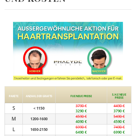
S.H.E NEUE
PAKETE
ANZAHL DER GRAFTS
FUE NEUE PREISE
PREISE
3790 €
4490 €
S
< 1150
3290 €
3790 €
4590 €
5490 €
M
1200-1600
4090 €
4590 €
6990 €
7490 €
L
1650-2150
6490 €
6990 €