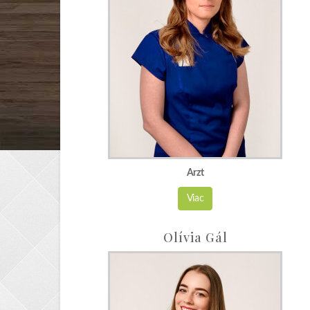
Arzt
Viac
Olívia Gál