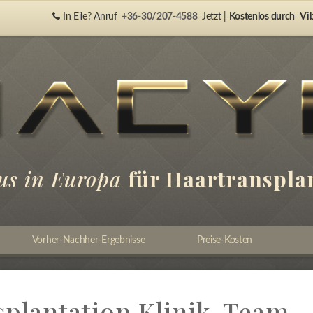
In Eile? Anruf
+36-30/207-4588
Jetzt |
Kostenlos durch
Vib
us in Europa
für Haartranspla
Vorher-Nachher-Ergebnisse
Preise-Kosten
plantation Klinik-Team