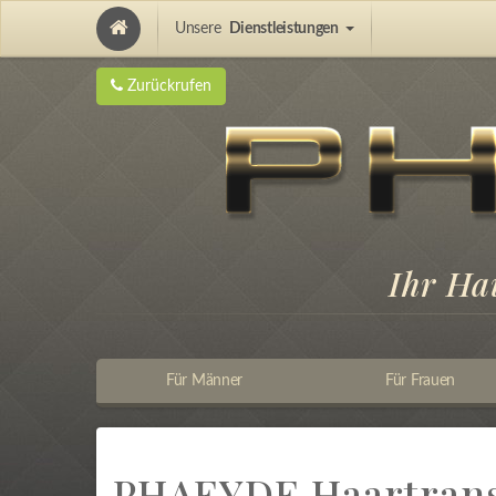
Unsere
Dienstleistungen
Hair Implantation and Pigmentation
Zurückrufen
Ihr Ha
Für Männer
Für Frauen
PHAEYDE Haartrans