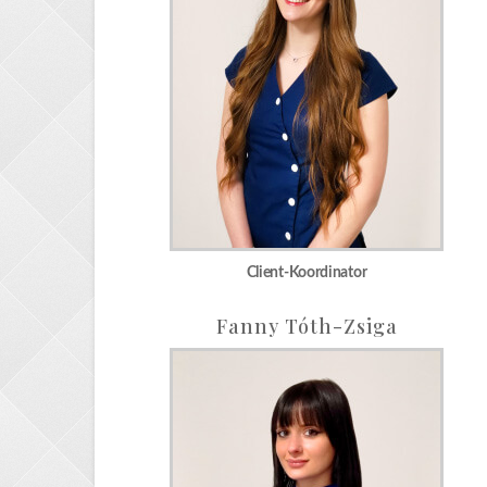
Share
Facebook
Twitter
Email
WhatsApp
Client-Koordinator
VK
Fanny Tóth-Zsiga