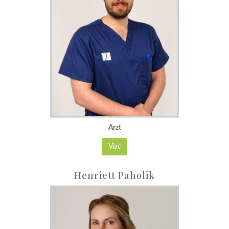
Arzt
Viac
Henriett Paholik