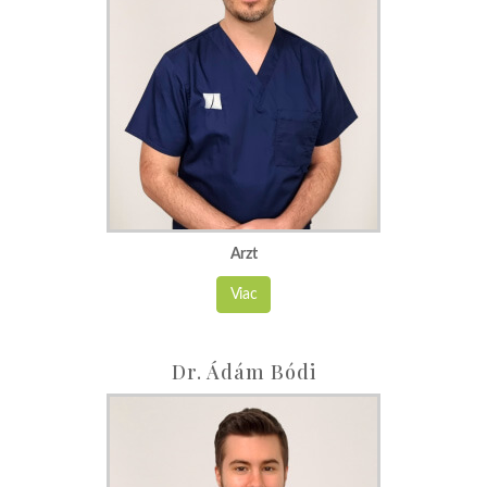
Arzt
Viac
Dr. Ádám Bódi