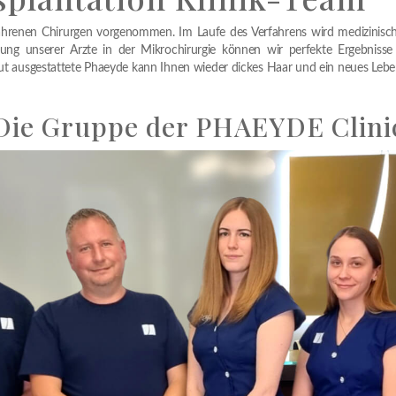
hrenen Chirurgen vorgenommen. Im Laufe des Verfahrens wird medizinisch
rung unserer Arzte in der Mikrochirurgie können wir perfekte Ergebniss
ut ausgestattete Phaeyde kann Ihnen wieder dickes Haar und ein neues Lebe
Die Gruppe der PHAEYDE Clini